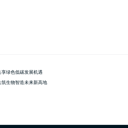
共享绿色低碳发展机遇
共筑生物智造未来新高地